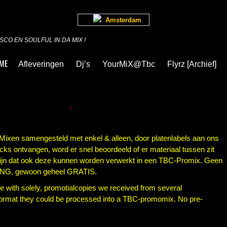
Amsterdam
CO EN SOULFUL IN DA MIX !
ME
Afleveringen
Dj’s
YourMiX@Tbc
Flyrz [archief]
 Mixen samengesteld met enkel & alleen, door platenlabels aan ons
cks ontvangen, word er snel beoordeeld of er materiaal tussen zit
zijn dat ook deze kunnen worden verwerkt in een TBC-Promix. Geen
ING, gewoon geheel GRATIS.
 with solely, promotialcopies we received from several
format they could be processed into a TBC-promomix. No pre-